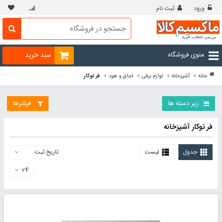
ورود
ثبت نام
منوی فروشگاه
سبد خرید
›
›
›
›
خانه
آشپزخانه
لوازم برقی
اجاق و هود
فر توکار
زیر دسته ها
فیلترها
فر توکار آشپزخانه
جدول
لیست
تاریخ ثبت
24