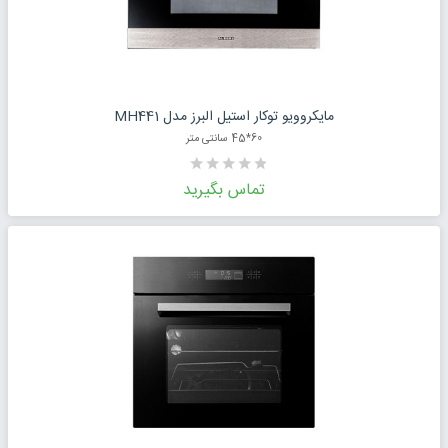
درخواست قیمت محصول
مایکروویو توکار استیل البرز مدل MH441
60*45 سانتی متر
تماس بگیرید