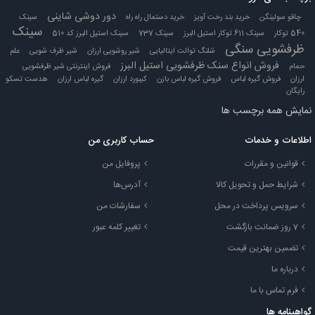
دور دوشی شاینی
چاقو سولینگن
خرید بند رخت آویز
خرید دستمال راه راه
سینک
سینک
540 توکار
سینک 611 توکار استیل البرز
سینک 737
سینک استیل البرز کد 510
ظرفشویی سنگی
شلنگ توالت ایتالیایی
شیر روشویی ارزان
شیر ظرف شویی
علم
فروش انواع سنک ظرفشویی استیل البرز
حمام
فروش اینترنتی شیر ظرفشویی
ارزان
فروش گیره لباس
فروش گیره لباس بازن
کیبورد ارزان
گیره لباس ارزان
هدست تسکو
رایگان
نمایش همه برچسب ها
اطلاعات و خدمات
حساب کاربری من
قوانین و مقررات
پروفایل من
شرایط حمل و تحویل کالا
آدرس‌ها
سرویس پرداخت در محل
سفارشات من
7 روز ضمانت بازگشت
تغییر کلمه عبور
تضمین بهترین قیمت
درباره ما
فرم تماس با ما
گواهینامه ها