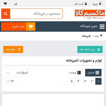
ورود
ثبت نام
منوی فروشگاه
سبد خرید
›
خانه
آشپزخانه
زیر دسته ها
فیلترها
لوازم و تجهیزات آشپزخانه
جدول
لیست
تاریخ ثبت
24
5
4
3
2
1