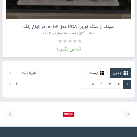
درخواست قیمت محصول
سینک از سنگ کورین PGA مدل ps-102 در انواع رنگ
ابعاد : (52) 120x60 سانتیمتر در 20 رنگ
تماس بگیرید
جدول
لیست
تاریخ ثبت
24
5
4
3
2
1