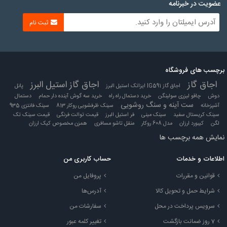
عضویت در خبرنامه
ثبت نام
برچسب های فروشگاه
اجاق گاز
اجاق گاز استیل البرز
اجاق گاز IG591 ایزاتک استیل البرز
پانل
دوش
چاقو لیزری سولینگن
خرید دستمال راه راه
خرید سه گوش آینده دار حمام
دستمال
ست آینه و سنگ روشویی
آشپزخانه
سینک ظرفشویی روکار 813
سینک فانتزی 935
سینک کریستال سفید
سینک مینی
فر استیل البرز
قیمت توالت فرنگی
قیمت سینک تک
لگن
کیبورد ارزان
مدل 608 روکار
منقل تاشو مسافری
همزن مخصوص کیک ارزان
نمایش همه برچسب ها
اطلاعات و خدمات
حساب کاربری من
قوانین و مقررات
پروفایل من
شرایط حمل و تحویل کالا
آدرس‌ها
سرویس پرداخت در محل
سفارشات من
7 روز ضمانت بازگشت
تغییر کلمه عبور