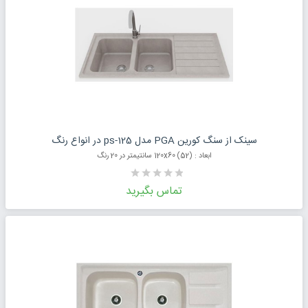
درخواست قیمت محصول
سینک از سنگ کورین PGA مدل ps-125 در انواع رنگ
ابعاد : (52) 120x60 سانتیمتر در 20 رنگ
تماس بگیرید