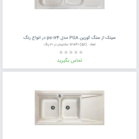
درخواست قیمت محصول
سینک از سنگ کورین PGA مدل ps-124 در انواع رنگ
ابعاد : (52) 120x60 سانتیمتر در 20 رنگ
تماس بگیرید