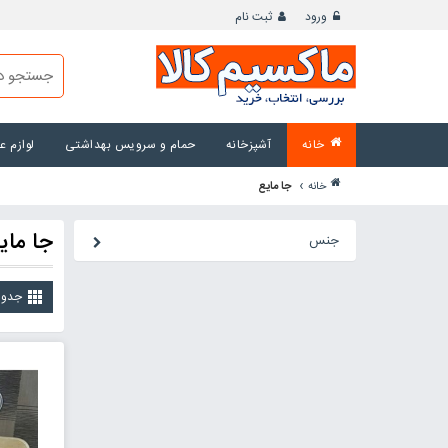
ورود
ثبت نام
خانه
آشپزخانه
حمام و سرویس بهداشتی
لوازم 
›
خانه
جا مایع
جا مای
جنس
جدو