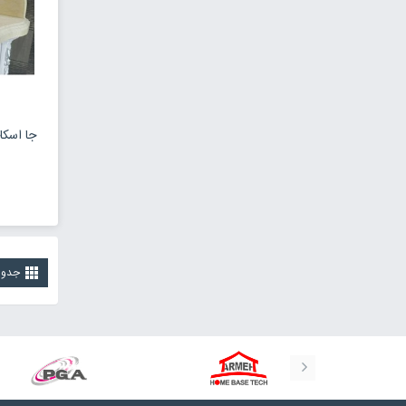
جا اسکاج
جدو