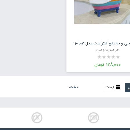
افزودن به سبد خرید
ی و جا مایع کنتراست مدل 110907
طراحی زیبا و مدرن
128,000 تومان
صفحه :
ل
لیست