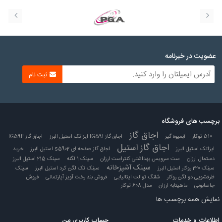
عضویت در خبرنامه
ثبت نام
برچسب های فروشگاه
اجاق گاز
510 توکار
آبمیوه گیر
اجاق گاز IG591 ایزاتک استیل البرز
اجاق گاز IG594
اجاق گاز استیل
ایزاتک استیل البرز
اجاق گاز صفحه ای s5902 استیل البرز
خرید
دستمال ارزان
ست سرویس بهداشتی کنتراست ارزان
سینک 1 لگنه
سینک 215 استیل البرز
سینک آشپزخانه
سینک 220 روکار استیل البرز
سینک تک لگن کرد استیل البرز
سینک
ظرفشویی دو لگن روکار
شلنگ توالت ایتالیایی
فروش بند رخت آویز آپارتمانی
فروش
جاصابونی
ماهیتابه ارزان
مدل 608 توکار
نمایش همه برچسب ها
اطلاعات و خدمات
حساب کاربری من