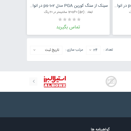
مت محصول
درخواست قیمت محصول
سینک از سنگ کورین PGA مدل ps-103 در انواع رنگ
سینک از سنگ کورین PGA مدل ps-102 در انواع رنگ
ابعاد : (52) 120x60 سانتیمتر در 20 رنگ
تماس بگیرید
تعداد :
مرتب سازی :
24
تاریخ ثبت
گواهینامه ها