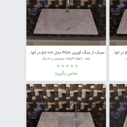
مت محصول
درخواست قیمت محصول
سینک از سنگ کورین PGA مدل ps-109 در انواع رنگ
سینک از سنگ کورین PGA مدل ps-108 در انواع رنگ
ابعاد : (52) 105x60 سانتیمتر در 20 رنگ
تماس بگیرید