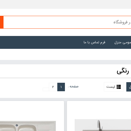
عمومی منزل
فرم تماس با ما
رنگی
صفحه :
ل
لیست
1
2