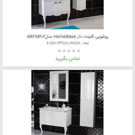
درخواست قیمت محصول
روشویی کابینت دار HomeBase مدلARFM۲۰۲
ابعاد : 7۰Cm ×46Cm ×82Cm
تماس بگیرید