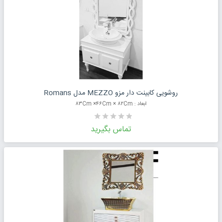
درخواست قیمت محصول
روشویی کابینت دار مزو MEZZO مدل Romans
ابعاد : ۸۳Cm ×۴۶Cm × ۸۲Cm
تماس بگیرید