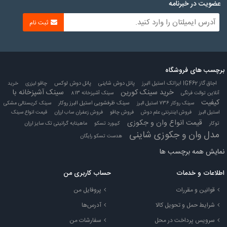
عضویت در خبرنامه
ثبت نام
برچسب های فروشگاه
اجاق گاز IG462 ایزاتک استیل البرز
پانل دوش شاینی
پانل دوش لوکس
چاقو لیزری
خرید
خرید سینک کورین
سینک آشپزخانه با
آنلاین توالت فرنگی
سینک آشپزخانه 813
کیفیت
سینک روکار 736 استیل البرز
سینک ظرفشویی استیل البرز روکار
سینک کریستالی مشکی
استیل البرز
فروش اینترنتی علم دوش
فروش چاقو
فروش زعفران ساب ارزان
قیمت انواع سینک
قیمت انواع وان و جکوزی
توکار
کیبورد تسکو
ماهیتابه گرانیتی تک سایز ارزان
مدل وان و جکوزی شاینی
هدست تسکو رایگان
نمایش همه برچسب ها
اطلاعات و خدمات
حساب کاربری من
قوانین و مقررات
پروفایل من
شرایط حمل و تحویل کالا
آدرس‌ها
سرویس پرداخت در محل
سفارشات من