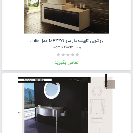
درخواست قیمت محصول
روشویی کابینت دار مزو MEZZO مدل Julie
ابعاد : 110cm x ۴8cm
تماس بگیرید