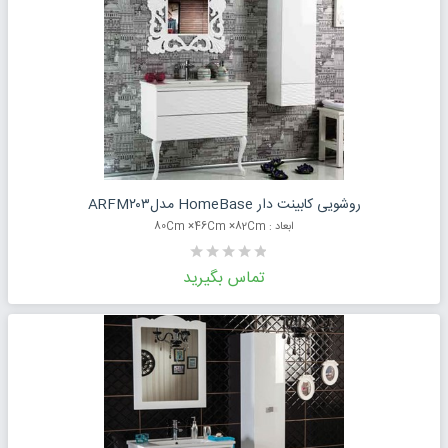
درخواست قیمت محصول
روشویی کابینت دار HomeBase مدلARFM۲۰۳
ابعاد : 80Cm ×46Cm ×82Cm
تماس بگیرید