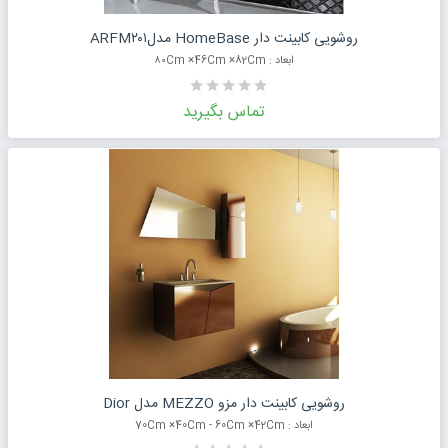
درخواست قیمت محصول
روشویی کابینت دار HomeBase مدلARFM۲۰۱
ابعاد : ۸۰Cm ×46Cm ×82Cm
تماس بگیرید
درخواست قیمت محصول
روشویی کابینت دار مزو MEZZO مدل Dior
ابعاد : 70Cm ×40Cm - 60Cm ×42Cm