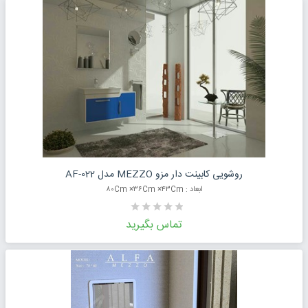
درخواست قیمت محصول
روشویی کابینت دار مزو MEZZO مدل AF-022
ابعاد : ۸۰Cm ×۳۶Cm ×۴۳Cm
تماس بگیرید