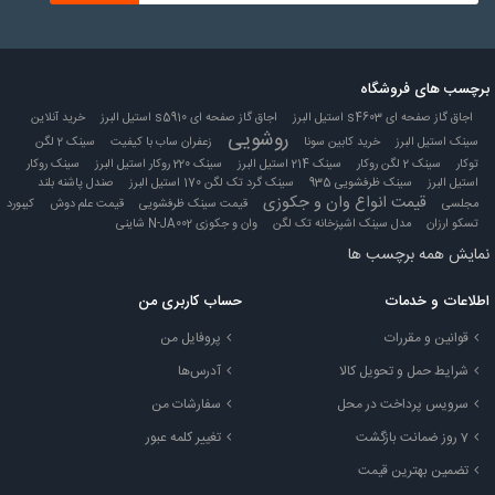
برچسب های فروشگاه
اجاق گاز صفحه ای s4603 استیل البرز
اجاق گاز صفحه ای s5910 استیل البرز
خرید آنلاین
روشویی
سینک استیل البرز
خرید کابین سونا
زعفران ساب با کیفیت
سینک 2 لگن
توکار
سینک 2 لگن روکار
سینک 214 استیل البرز
سینک 220 روکار استیل البرز
سینک روکار
استیل البرز
سینک ظرفشویی 935
سینک گرد تک لگن 170 استیل البرز
صندل پاشنه بلند
قیمت انواع وان و جکوزی
مجلسی
قیمت سینک ظرفشویی
قیمت علم دوش
کیبورد
تسکو ارزان
مدل سینک اشپزخانه تک لگن
وان و جکوزی N-JA002 شاینی
نمایش همه برچسب ها
اطلاعات و خدمات
حساب کاربری من
قوانین و مقررات
پروفایل من
شرایط حمل و تحویل کالا
آدرس‌ها
سرویس پرداخت در محل
سفارشات من
7 روز ضمانت بازگشت
تغییر کلمه عبور
تضمین بهترین قیمت